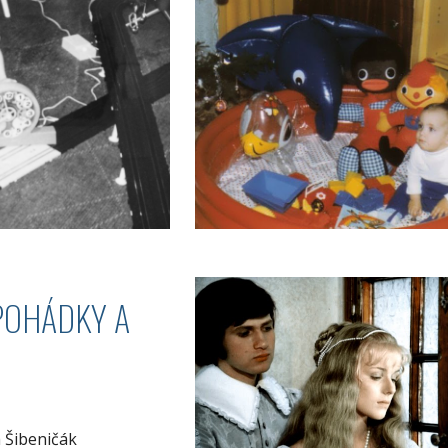
POHÁDKY A
a Šibeničák