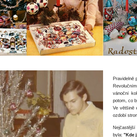
Pravidelně 
Revolučním
vánoční kol
potom, co by
Ve většině 
ozdobí str
Nejčastější
byla:
"Kde j