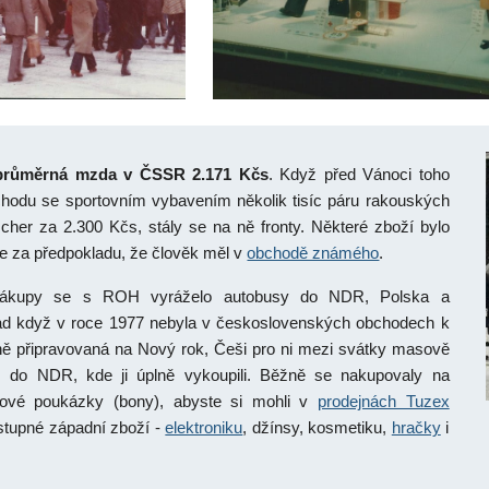
průměrná mzda v ČSSR 2.171 Kčs
. Když před Vánoci toho
bchodu se sportovním vybavením několik tisíc páru rakouských
scher za 2.300 Kčs, stály se na ně fronty. Některé zboží bylo
 za předpokladu, že člověk měl v
obchodě známého
.
nákupy se s ROH vyráželo autobusy do NDR, Polska a
ad když v roce 1977 nebyla v československých obchodech k
ně připravovaná na Nový rok, Češi pro ni mezi svátky masově
ce, do NDR, kde ji úplně vykoupili. Běžně se nakupovaly na
xové poukázky (bony), abyste si mohli v
prodejnách Tuzex
ostupné západní zboží -
elektroniku
, džínsy, kosmetiku,
hračky
i