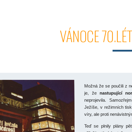
ip to main content
Skip to navigat
VÁNOCE 70.LÉ
Možná že se poučili z ne
je, že
nastupující no
neprojevila. Samozřej
Ježíše, v režimních tis
víry, ale proti nenávist
Teď se plnily plány pět