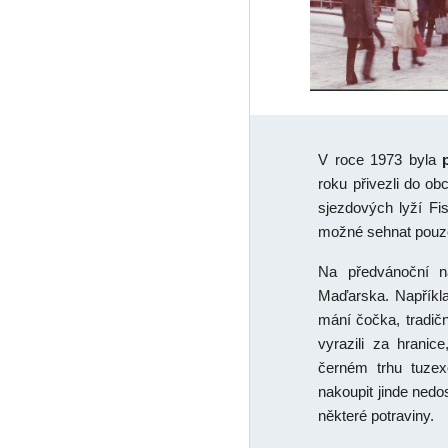
V roce 1973 byla
roku přivezli do o
sjezdových lyží Fi
možné sehnat pouze
Na předvánoční 
Maďarska. Napříkl
mání čočka, tradič
vyrazili za hrani
černém trhu tuze
nakoupit jinde ned
některé potraviny.