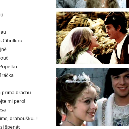
ti
Tau
s Cibulkou
jně
pouť
 Popelku
 Mráčka
 prima bráchu
jte mi pero!
esa
číme, drahoušku…!
 si špenát