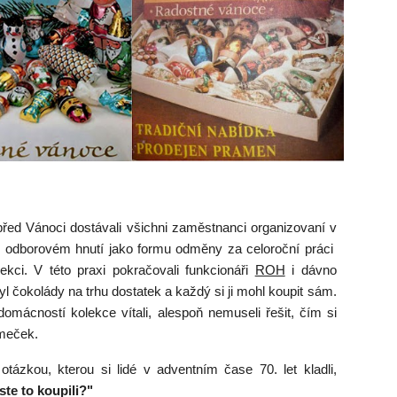
před Vánoci dostávali všichni zaměstnanci organizovaní v
 odborovém hnutí jako formu odměny za celoroční práci
ekci. V této praxi pokračovali funkcionáři
ROH
i dávno
l čokolády na trhu dostatek a každý si ji mohl koupit sám.
domácností kolekce vítali, alespoň nemuseli řešit, čím si
omeček.
 otázkou, kterou si lidé v adventním čase 70. let kladli,
ste to koupili?"