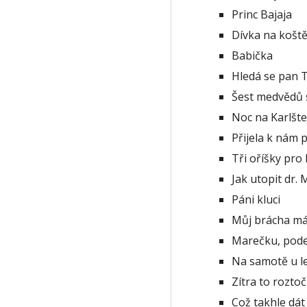
Princ Bajaja
Dívka na koště
Babička
Hledá se pan 
Šest medvědů 
Noc na Karlšte
Přijela k nám 
Tři oříšky pro
Jak utopit dr.
Páni kluci
Můj brácha má
Marečku, pode
Na samotě u l
Zítra to rozto
Což takhle dát