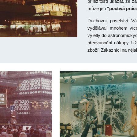
příležitostí ukázat, že 
může jen
"poctivá prác
Duchovní poselství Vá
vydělávali mnohem více 
vylétly do astronomickýc
předvánoční nákupy. Už
zboží. Zákazníci na nějak