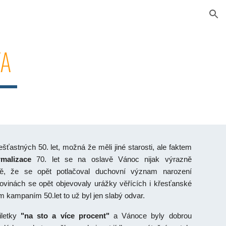
ion
TA
šťastných 50. let, možná že měli jiné starosti, ale faktem
rmalizace
70. let se na oslavě Vánoc nijak výrazně
mě, že se opět potlačoval duchovní význam narození
kovinách se opět objevovaly urážky věřících i křesťanské
ným kampaním 50.let to už byl jen slabý odvar.
iletky
"na sto a více procent"
a Vánoce byly dobrou