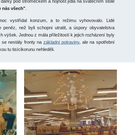
za dárky pod stromečkem a hojnost jídla na svátečním stole
e nás všech"
.
noc vystřídal konzum, a to režimu vyhovovalo. Lidé
peněz, než byli schopni utratit, a úspory obyvatelstva
h výšek. Jednou z mála příležitostí k jejich rozházení byly
 se nestály fronty na
základní potraviny
, ale na spotřební
ou tu tisícikorunu nehleděli.