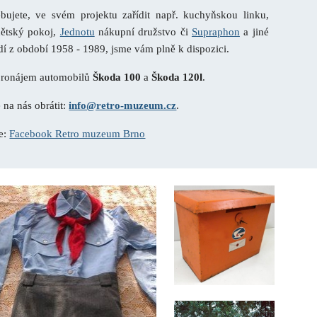
bujete, ve svém projektu zařídit např. kuchyňskou linku,
dětský pokoj,
Jednotu
nákupní družstvo či
Supraphon
a jiné
edí z období 1958 - 1989, jsme vám plně k dispozici.
pronájem automobilů
Škoda 100
a
Škoda 120l
.
 na nás obrátit:
info@retro-muzeum.cz
.
de:
Facebook Retro muzeum Brno