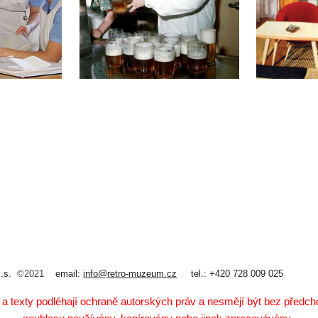
z.s.
©202
1
email:
info@retro-muzeum.cz
tel.: +420 728 009 025
 a texty podléhají ochraně autorských práv a nesmějí být bez před