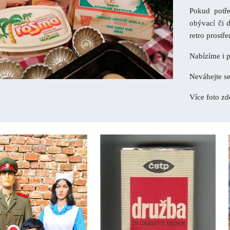
Pokud potře
obývací či 
retro prostř
Nabízíme i 
Neváhejte se
Více foto z