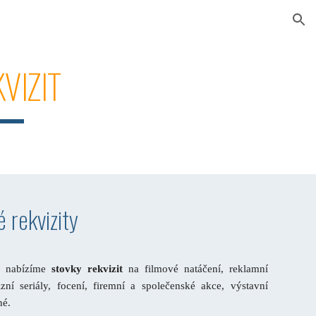
ion
VIZIT
 rekvizity
ní
nabízíme
stovky rekvizit
na filmové natáčení, reklamní
izní seriály, focení, firemní a společenské akce, výstavní
né.