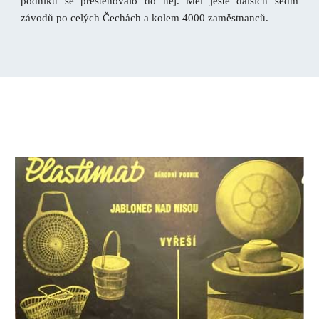
podniku se přestěhovalo do něj. Měl ještě dalších sedm
závodů po celých Čechách a kolem 4000 zaměstnanců.