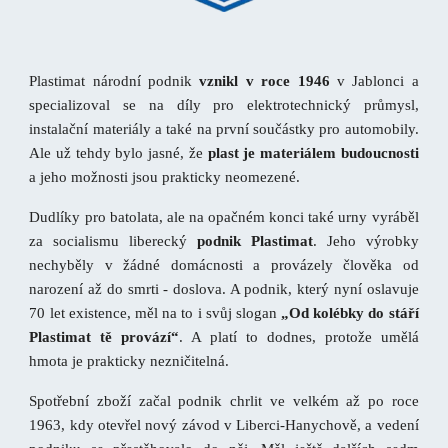
Plastimat národní podnik
vznikl v roce 1946
v Jablonci a
specializoval se na díly pro elektrotechnický průmysl,
instalační materiály a také na první součástky pro automobily.
Ale už tehdy bylo jasné, že
plast je materiálem budoucnosti
a jeho možnosti jsou prakticky neomezené.
Dudlíky pro batolata, ale na opačném konci také urny vyráběl
za socialismu liberecký
podnik Plastimat
. Jeho výrobky
nechyběly v žádné domácnosti a provázely člověka od
narození až do smrti - doslova. A podnik, který nyní oslavuje
70 let existence, měl na to i svůj slogan
„Od kolébky do stáří
Plastimat tě provází“
. A platí to dodnes, protože umělá
hmota je prakticky nezničitelná.
Spotřební zboží začal podnik chrlit ve velkém až po roce
1963, kdy otevřel nový závod v Liberci-Hanychově, a vedení