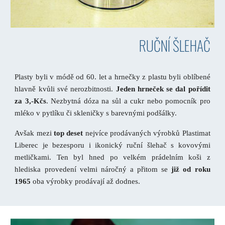
RUČNÍ ŠLEHAČ
Plasty byli v módě od 60. let a hrnečky z plastu byli oblíbené
hlavně kvůli své nerozbitnosti.
Jeden hrneček se dal pořídit
za 3,-Kčs
.
Nezbytná dóza na sůl a cukr nebo pomocník pro
mléko v pytlíku či skleničky s barevnými podšálky.
Avšak mezi
top deset
nejvíce prodávaných výrobků Plastimat
Liberec je bezesporu i ikonický ruční šlehač s kovovými
metličkami. Ten byl hned po velkém prádelním koši z
hlediska provedení velmi náročný a přitom se
již od roku
1965
oba výrobky prodávají až dodnes.