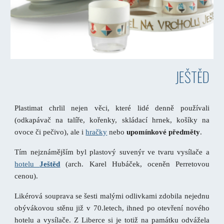
JEŠTĚD
Plastimat chrlil nejen věci, které lidé denně používali
(odkapávač na talíře, kořenky, skládací hrnek, košíky na
ovoce či pečivo), ale i
hračky
nebo
upomínkové předměty
.
Tím nejznámějším byl plastový suvenýr ve tvaru vysílače a
hotelu
Ještěd
(arch. Karel Hubáček, oceněn Perretovou
cenou).
Likérová souprava se šesti malými odlivkami zdobila nejednu
obývákovou stěnu již v 70.letech, ihned po otevření nového
hotelu a vysílače. Z Liberce si je totiž na památku odvážela