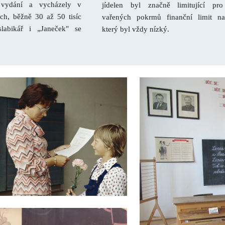
 vydání a vycházely v
jídelen byl značně limitující pr
ch, běžně 30 až 50 tisíc
vařených pokrmů finanční limit na
slabikář i „Janeček" se
který byl vždy nízký.
.