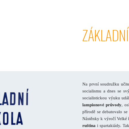
ip to main content
Skip to navigat
ZÁKLADNÍ
Na první soudružku učite
socialismu a dnes se sv
socialistickou výuku udá
lampionové průvody
, o
přírodě se debatovalo se
Nástěnky k výročí Velké ř
ruština
i spartakiády. Ta