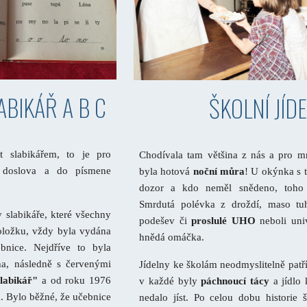
ABIKÁŘ A B C 
ŠKOLNÍ JÍD
at slabikářem, to je pro
Chodívala tam většina z nás a pro m
 doslova a do písmene
byla hotová
noční můra
! U okýnka s t
dozor a kdo neměl snědeno, toho 
Smrdutá polévka z droždí, maso tu
y slabikáře, které všechny
podešev či
proslulé UHO
neboli univ
oložku, vždy byla vydána
hnědá omáčka.
ebnice. Nejdříve to byla
ha, následně s červenými
Jídelny ke školám neodmyslitelně patří
labikář"
a od roku 1976
v každé byly
páchnoucí tácy
a jídlo 
a. Bylo běžné, že učebnice
nedalo jíst. Po celou dobu historie 