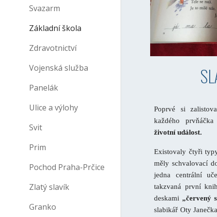
Svazarm
Základní škola
Zdravotnictví
Vojenská služba
SL
Panelák
Ulice a výlohy
Poprvé si zalistov
každého prvňáčka
Svit
životní událost.
Prim
E
xistovaly čtyři typ
měly schvalovací d
Pochod Praha-Prčice
jedna centrální uč
Zlatý slavík
takzvaná první kni
deskami
„červený s
Granko
slabikář Oty Janečk