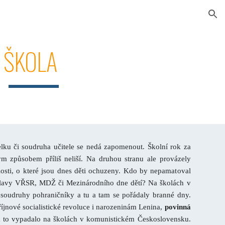
ion
 ŠKOLA
lku či soudruha učitele se nedá zapomenout. Školní rok za
ým způsobem příliš neliší. Na druhou stranu ale provázely
losti, o které jsou dnes děti ochuzeny. Kdo by nepamatoval
slavy VŘSR, MDŽ či Mezinárodního dne dětí? Na školách v
 soudruhy pohraničníky a tu a tam se pořádaly branné dny.
íjnové socialistické revoluce i narozeninám Lenina,
povinná
k to vypadalo na školách v komunistickém Československu.