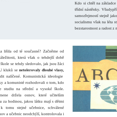
Kdo si chtěl na základce 
třídní nástěnky. Všudyp
samozřejmostí stejně jako
socialismu však na léta 
bezstarostnost a radost z 
la lišila od té současné? Začněme od
áležitosti, která však o tehdejší době
kole se tehdy sledovalo, jak jsou žáci
 U kluků se
netolerovaly dlouhé vlasy,
it nalíčené. Komunistická ideologie
ky a komunisté rozhodovali o tom, kdo
e studiu na střední a vysoké škole.
ene držela osnov, které učitelům
u za hodinou, jakou látku mají s dětmi
y k tomu stejné učebnice, schválené
nov a učebnic neodchýlí, kontrolovala i