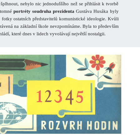
šplhnout, nebylo nic jednoduššího než se přihlásit k tvorbě
řítomné
portréty soudruha prezidenta
Gustáva Husáka byly
 fotky ostatních představitelů komunistické ideologie. Kvůli
strávená na základní škole nevzpomínáme. Byla to především
mládí, které dnes v lidech vyvolávají největší nostalgii.