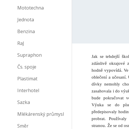
Mototechna
Jednota
Benzina
RaJ
Supraphon
Jak se tehdejší ško
zdánlivě okrajové z
Čs. spoje
hodně vypovídá. Ve š
oblečení a učesaní.
Plastimat
dívky nemohly chod
Interhotel
zasahovala i do výu
bude pokračovat v
Sazka
Výuka se do písm
předepisovaly hodin
Mlékárenský průmysl
probrat. Používal
Směr
stranou. Že se od os