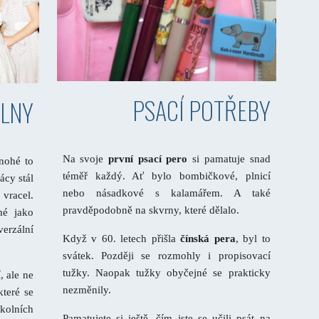
PSACÍ POTŘEBY
ELNY
Na svoje
první psací pero
si pamatuje snad
nohé to
téměř každý. Ať bylo bombičkové, plnicí
ácy stál
nebo násadkové s kalamářem. A také
vracel.
pravděpodobně na skvrny, které dělalo.
hé jako
erzální
Když v 60. letech přišla
čínská pera
, byl to
svátek. Později se rozmohly i propisovací
tužky. Naopak tužky obyčejné se prakticky
, ale ne
nezměnily.
které se
školních
Pamatujete si ještě, čím jste se učili psát na