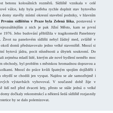
ost betonu kolosálních rozměrů. Sídliště vznikala v celé
ové válce, kdy byla potřeba rychle doplnit stav bytového
 domy stavěly místní okresní stavební podniky, v hlavním
.
Prvním sídlištěm v Praze byla Zelená liška
, postavená v
jrozsáh­lejším z nich je pak Jižní Město, kam se první
ce 1976. Jeho budování přiblížila v tragikomedii Panelstory
á. Život na panelovém sídlišti nebyl žádný med, zvláště v
okolí domů představovalo jedno velké staveniště. Mnozí si
itní bytová jádra, pocit stísněnosti a úbytek soukromí. Do
vali zejména mladí lidé, kterým ale nové bydlení nemělo moc
am obchody, byl problém s městskou hromadnou dopravou a
kolkami. Mnozí do práce kvůli špatným spojům dojížděli i
 obydlí se chodili jen vyspat. Najdou se ale samozřejmě i
nových výstavbách vyhovoval. V současné době žije v
lidí než před dvaceti lety, přesto se stále jedná o velké
e domy dočkaly rekonstrukcí a některá šedá sídliště rozjasnily
estetice by se dalo polemizovat.