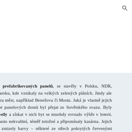
ion
prefabrikovaných panelů
, se stavěly v Polsku, NDR,
rsku, kde vznikaly na velkých zelených pláních. Jindy ale
ntra měst, například Benešova či Mostu. Jaká je vlastně jejich
ept panelových domů byl přejat ze Sovětského svazu. Byly
stly
a získat v nich byt se mnohdy rovnalo výhře v loterii.
asto nekvalitní, téměř totožné a připomínaly kasárna. Jejich
 zmizely barvy – některé ze střech pokrytých červenými