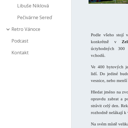
Libuše Niklová
Pečivárne Sereď
Retro Vánoce
Podle všeho stojí 
Podcast
konkrétně v
Zel
úctyhodných 300
Kontakt
vchodů.
Ve 400 bytových je
lidí. Do jediné bud
vesnice, nebo menší
Hledat jméno na zv
opravdu zabrat a 
strávit celý den. R
rozhodně nelákají k 
Na svém místě veliká