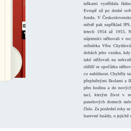
taškami vystřídala fádn
Evropě už po druhé svět
fondu. V Československu
městě pak například IPS
letech 1954 až 1955. Ne
nájemníci stěhovali v ro
režisérka Věra Chytilov
dobách jeho vzniku, kdy 
také stěžovali na nekval
sídlišť se zpočátku stěho
co nabídnout. Chyběly t
přeplněnými školami a š
přes hodinu a do nových
tací, kterým život v 
panelových domech méně 
číslo. Za poslední roky s
barevné fasády, o jejichž 