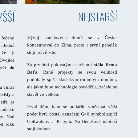
NEJSTARŠÍ
YŠŠÍ
Vývoj panelových domů se v Česku
e řečeno
koncentroval do Zlína, proto i první panelák
ě. Jedná
stojí právě zde.
 že ji
Dvojice
Za prvními pokusnými stavbami
stála firma
tyčí do
Bať
a. Rané projekty se svou velikostí
podobaly spíše klasickým rodinným domům,
ale jakmile se technologie osvědčila, začalo se
u vnitra
stavět ve velkém.
icisty
a
atře je
První dům, kam se podařilo vměstnat větší
 můstku
počet bytů dostal označení G40 symbolizující
hy. Nad
Gottwaldov a 40 bytů. Na Benešově nábřeží
od roku
stojí dodnes.