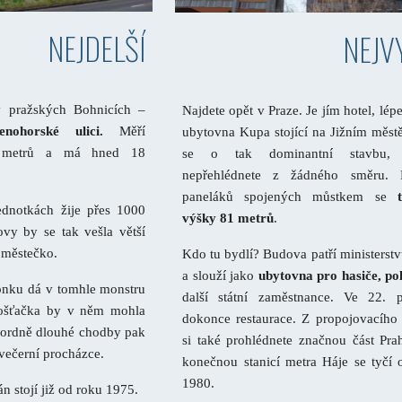
NEJDELŠÍ
NEJV
v pražských Bohnicích –
Najdete opět v Praze. Je jím hotel, lép
enohorské ulici.
Měří
ubytovna Kupa stojící na Jižním měst
 metrů a má hned 18
se o tak dominantní stavbu,
nepřehlédnete z žádného směru. 
paneláků spojených můstkem se
dnotkách žije přes 1000
výšky 81 metrů
.
ovy by se tak vešla větší
 městečko.
Kdo tu bydlí? Budova patří ministerstv
a slouží jako
ubytovna pro hasiče, pol
onku dá v tomhle monstru
další státní zaměstnance. Ve 22. p
pošťačka by v něm mohla
dokonce restaurace. Z propojovacího
ekordně dlouhé chodby pak
si také prohlédnete značnou část Pra
večerní procházce.
konečnou stanicí metra Háje se tyčí 
1980.
n stojí již od roku 1975.