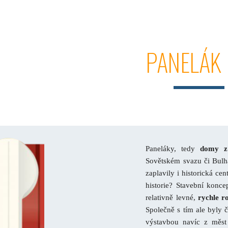
ip to main content
Skip to navigat
PANELÁK
Paneláky, tedy
domy z 
Sovětském svazu či Bulha
zaplavily i historická ce
historie? Stavební konc
relativně levné,
rychle ro
Společně s tím ale byly č
výstavbou navíc z měst