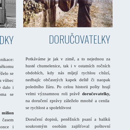
DORUČOVATELKY
UDKY
Potkáváme je jak v zimě, a to nejednou za
nikace:
husté chumelenice, tak i v ostatních ročních
někomu
obdobích, kdy nás míjejí rychlou chůzí,
ěželo se
nedbajíc občasných kapek deště či naopak
ta vůbec
poledního žáru. Po celou historii pošty hrají
e dalo i
velmi významnou roli právě
doručovatelky,
doma se
na doručení zprávy záleželo mnohé a cenila
se rychlost a spolehlivost
n
milion
Doručení dopisů, peněžních psaní a balíků
 časem
soukromým osobám zajišťoval poštovní
konce i