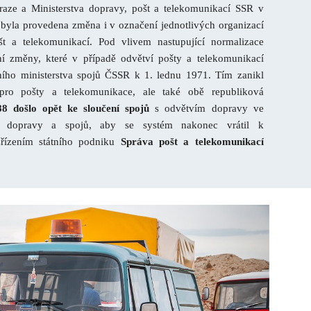
aze a Ministerstva dopravy, pošt a telekomunikací SSR v
m byla provedena změna i v označení jednotlivých organizací
t a telekomunikací. Pod vlivem nastupující normalizace
vní změny, které v případě odvětví pošty a telekomunikací
lního ministerstva spojů ČSSR k 1. lednu 1971. Tím zanikl
pro pošty a telekomunikace, ale také obě republiková
88 došlo opět ke sloučení spojů
s odvětvím dopravy ve
vu dopravy a spojů, aby se systém nakonec vrátil k
řízením státního podniku
Správa pošt a telekomunikací