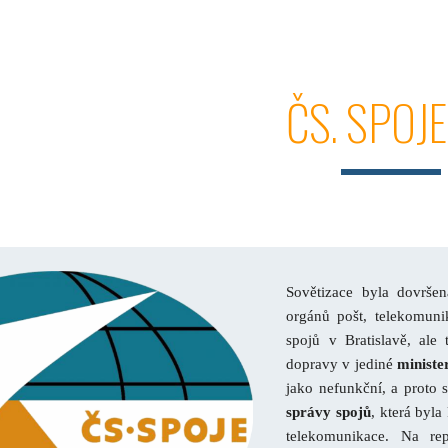
ip to main content
Skip to navigat
ČS. SPOJE
Sovětizace byla dovršen
orgánů pošt, telekomuni
spojů v Bratislavě, ale
dopravy v jediné
ministe
jako nefunkční, a proto
správy spojů
, která byl
telekomunikace. Na rep