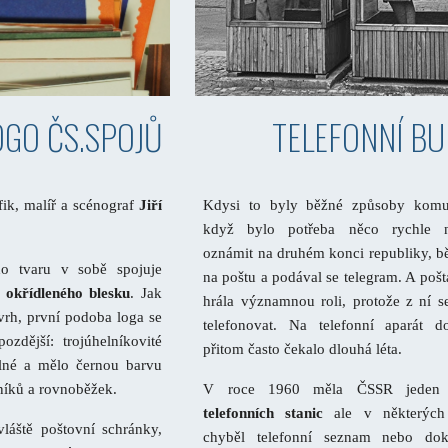
TELEFONNÍ B
OGO ČS.SPOJŮ
Kdysi to byly běžné způsoby komu
fik, malíř a scénograf
Jiří
když bylo potřeba něco rychle 
oznámit na druhém konci republiky, b
ho tvaru v sobě spojuje
na poštu a podával se telegram. A poš
 okřídleného blesku
. Jak
hrála významnou roli, protože z ní s
rh, první podoba loga se
telefonovat. Na telefonní aparát 
pozdější: trojúhelníkovité
přitom často čekalo dlouhá léta.
lné a mělo černou barvu
V roce 1960 měla ČSSR jede
dníků a rovnoběžek.
telefonních stanic
ale v některých
vláště poštovní schránky,
chyběl telefonní seznam nebo do