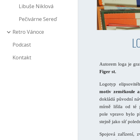
Libuše Niklová
Pečivárne Sereď
Retro Vánoce
L
Podcast
Kontakt
Autorem loga je gra
Figer st.
Logotyp elipsovité
motiv zeměkoule a
dokládá původní náv
mírně lišila od té 
pole vpravo bylo p
stejně jako síť pole
Spojová zařízení, z