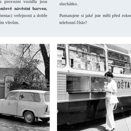
a provozní vozidla jsou
sluchátko.
anžově návěstní barvou
,
Pamatujete si jaké jste měli před ro
ientaci veřejnosti a dobře
telefonní číslo?
ím vlivům.