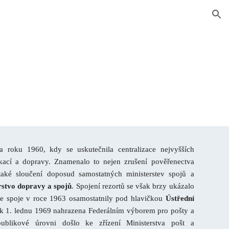
ion
a roku 1960, kdy se uskutečnila centralizace nejvyšších
kací a dopravy. Znamenalo to nejen zrušení pověřenectva
 také sloučení doposud samostatných ministerstev spojů a
rstvo dopravy a spojů
. Spojení rezortů se však brzy ukázalo
 se spoje v roce 1963 osamostatnily pod hlavičkou
Ústřední
a k 1. lednu 1969 nahrazena Federálním výborem pro pošty a
ublikové úrovni došlo ke zřízení Ministerstva pošt a