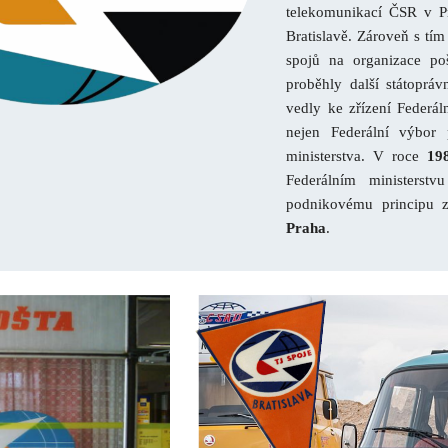
telekomunikací ČSR v Pr
Bratislavě. Zároveň s tí
spojů na organizace poš
proběhly další státoprá
vedly ke zřízení Federá
nejen Federální výbor 
ministerstva. V roce
19
Federálním ministerst
podnikovému principu z
Praha
.