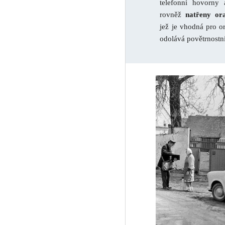
telefonní hovorny 
rovněž
natřeny or
jež je vhodná pro or
odolává povětrnostn